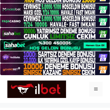
İçeriğe
atla
Menü