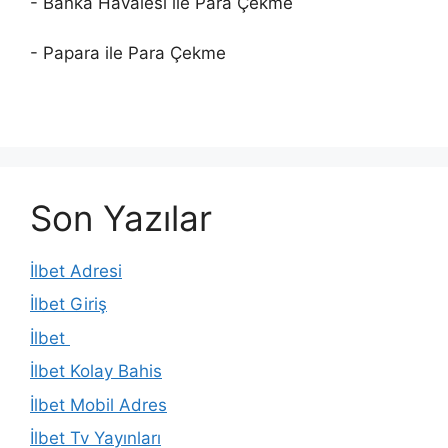
- Banka Havalesi ile Para Çekme
- Papara ile Para Çekme
Son Yazılar
İlbet Adresi
İlbet Giriş
İlbet
İlbet Kolay Bahis
İlbet Mobil Adres
İlbet Tv Yayınları