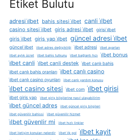
Etiket Bulutu
canli i̇lbet
adresi i̇lbet
bahis sitesi i̇lbet
casino sitesi i̇lbet
giris adresi i̇lbet
girisi i̇lbet
güncel adresi i̇lbet
giris i̇lbet
giris yap i̇lbet
güncel i̇lbet
i̇lbet adresi
i̇lbet adres değişikliği
i̇lbet ayarları
i̇lbet bonus
i̇lbet aylık ücret
i̇lbet bahis tutkunu
i̇lbet bağlantı hızı
i̇lbet canli
i̇lbet canli destek
i̇lbet canlı bahis
i̇lbet canlı casino
i̇lbet canlı bahis oranları
i̇lbet canlı casino oyunları
i̇lbet canlı yardım konusu
i̇lbet girisi
i̇lbet casino sitesi
i̇lbet com
i̇lbet giris yap
i̇lbet giriş bilgilerine nasıl ulaşabilirim
i̇lbet güncel adres
i̇lbet güncel giriş bilgileri
i̇lbet güvenilir bahissi
i̇lbet güvenilir hizmet
i̇lbet güvenlir mi
i̇lbet hızlı linkler
i̇lbet kayit
i̇lbet i̇letişim konuları nelerdir
i̇lbet i̇lk gol