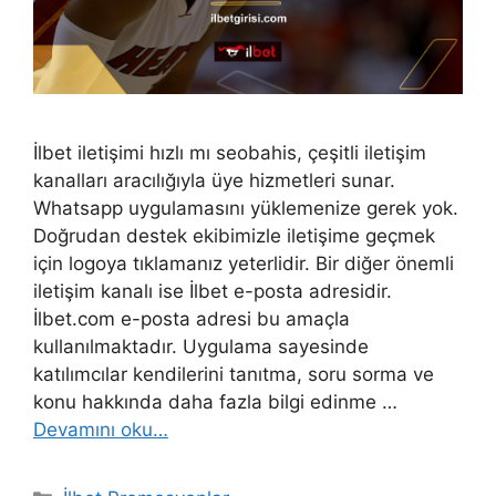
İlbet iletişimi hızlı mı seobahis, çeşitli iletişim
kanalları aracılığıyla üye hizmetleri sunar.
Whatsapp uygulamasını yüklemenize gerek yok.
Doğrudan destek ekibimizle iletişime geçmek
için logoya tıklamanız yeterlidir. Bir diğer önemli
iletişim kanalı ise İlbet e-posta adresidir.
İlbet.com e-posta adresi bu amaçla
kullanılmaktadır. Uygulama sayesinde
katılımcılar kendilerini tanıtma, soru sorma ve
konu hakkında daha fazla bilgi edinme …
Devamını oku…
Kategoriler