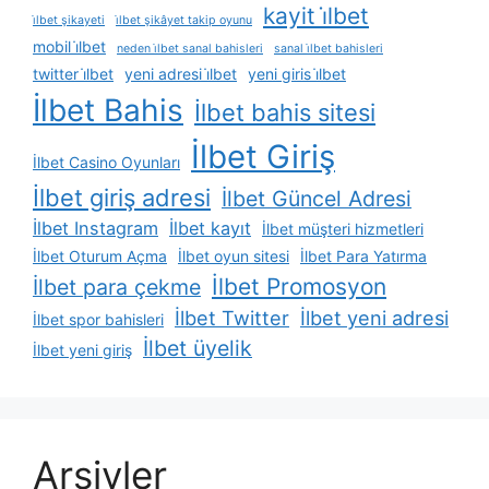
kayit i̇lbet
i̇lbet şikayeti
i̇lbet şikâyet takip oyunu
mobil i̇lbet
neden i̇lbet sanal bahisleri
sanal i̇lbet bahisleri
twitter i̇lbet
yeni adresi i̇lbet
yeni giris i̇lbet
İlbet Bahis
İlbet bahis sitesi
İlbet Giriş
İlbet Casino Oyunları
İlbet giriş adresi
İlbet Güncel Adresi
İlbet Instagram
İlbet kayıt
İlbet müşteri hizmetleri
İlbet Oturum Açma
İlbet oyun sitesi
İlbet Para Yatırma
İlbet Promosyon
İlbet para çekme
İlbet Twitter
İlbet yeni adresi
İlbet spor bahisleri
İlbet üyelik
İlbet yeni giriş
Arşivler