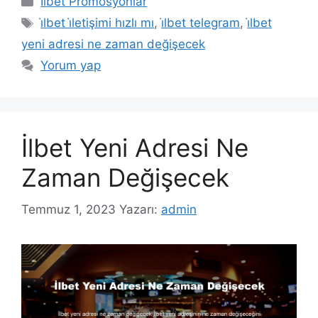
İlbet Promosyonlar
Etiketler
i̇lbet i̇letişimi hızlı mı
,
i̇lbet telegram
,
i̇lbet
yeni adresi ne zaman değişecek
Yorum yap
İlbet Yeni Adresi Ne
Zaman Değişecek
Temmuz 1, 2023
Yazarı:
admin