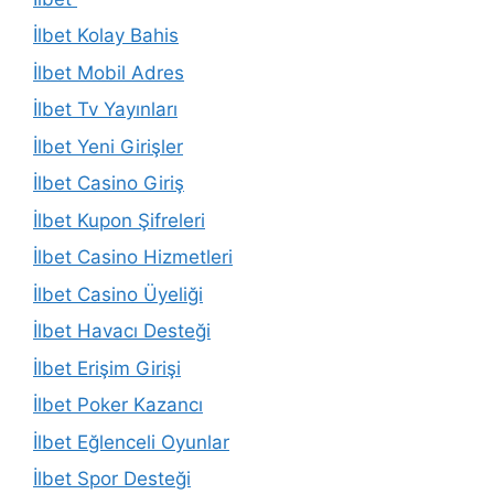
İlbet Kolay Bahis
İlbet Mobil Adres
İlbet Tv Yayınları
İlbet Yeni Girişler
İlbet Casino Giriş
İlbet Kupon Şifreleri
İlbet Casino Hizmetleri
İlbet Casino Üyeliği
İlbet Havacı Desteği
İlbet Erişim Girişi
İlbet Poker Kazancı
İlbet Eğlenceli Oyunlar
İlbet Spor Desteği