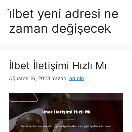
i̇lbet yeni adresi ne
zaman değişecek
İlbet İletişimi Hızlı Mı
Ağustos 16, 2023
Yazarı:
admin