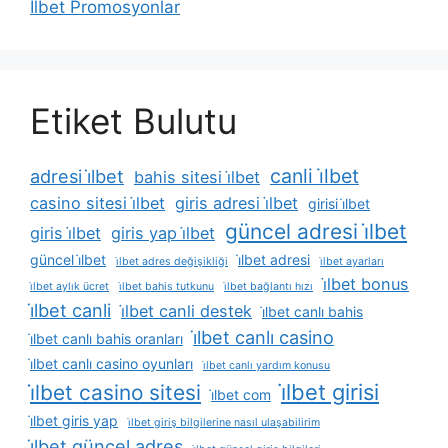
İlbet Promosyonlar
Etiket Bulutu
canli i̇lbet
adresi i̇lbet
bahis sitesi i̇lbet
casino sitesi i̇lbet
giris adresi i̇lbet
girisi i̇lbet
güncel adresi i̇lbet
giris i̇lbet
giris yap i̇lbet
güncel i̇lbet
i̇lbet adresi
i̇lbet adres değişikliği
i̇lbet ayarları
i̇lbet bonus
i̇lbet aylık ücret
i̇lbet bahis tutkunu
i̇lbet bağlantı hızı
i̇lbet canli
i̇lbet canli destek
i̇lbet canlı bahis
i̇lbet canlı casino
i̇lbet canlı bahis oranları
i̇lbet canlı casino oyunları
i̇lbet canlı yardım konusu
i̇lbet girisi
i̇lbet casino sitesi
i̇lbet com
i̇lbet giris yap
i̇lbet giriş bilgilerine nasıl ulaşabilirim
i̇lbet güncel adres