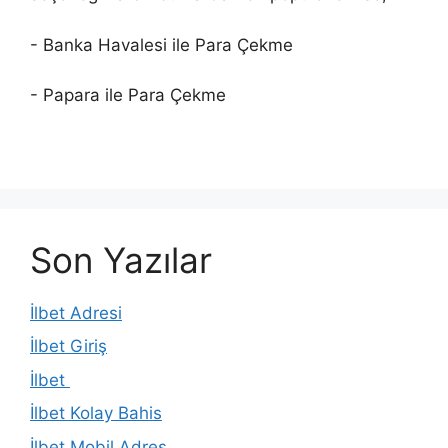
- Banka Havalesi ile Para Çekme
- Papara ile Para Çekme
Son Yazılar
İlbet Adresi
İlbet Giriş
İlbet
İlbet Kolay Bahis
İlbet Mobil Adres