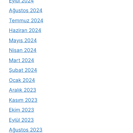
Eylül 2024
Ağustos 2024
Temmuz 2024
Haziran 2024
Mayıs 2024
Nisan 2024
Mart 2024
Şubat 2024
Ocak 2024
Aralık 2023
Kasım 2023
Ekim 2023
Eylül 2023
Ağustos 2023