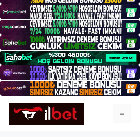
İçeriğe
atla
Menü