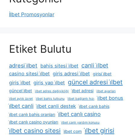
İlbet Promosyonlar
Etiket Bulutu
canli i̇lbet
adresi i̇lbet
bahis sitesi i̇lbet
casino sitesi i̇lbet
giris adresi i̇lbet
girisi i̇lbet
güncel adresi i̇lbet
giris i̇lbet
giris yap i̇lbet
güncel i̇lbet
i̇lbet adresi
i̇lbet adres değişikliği
i̇lbet ayarları
i̇lbet bonus
i̇lbet aylık ücret
i̇lbet bahis tutkunu
i̇lbet bağlantı hızı
i̇lbet canli
i̇lbet canli destek
i̇lbet canlı bahis
i̇lbet canlı casino
i̇lbet canlı bahis oranları
i̇lbet canlı casino oyunları
i̇lbet canlı yardım konusu
i̇lbet girisi
i̇lbet casino sitesi
i̇lbet com