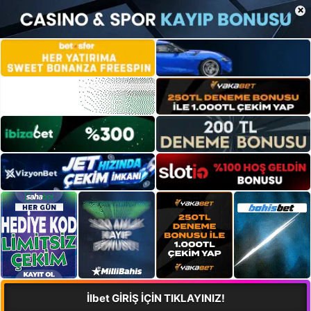
×
İlbet GİRİŞ İÇİN TIKLAYINIZ!