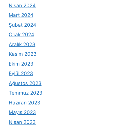
Nisan 2024
Mart 2024
Şubat 2024
Ocak 2024
Aralık 2023
Kasım 2023
Ekim 2023
Eylül 2023
Ağustos 2023
Temmuz 2023
Haziran 2023
Mayıs 2023
Nisan 2023