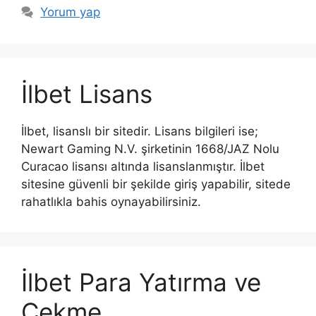
Yorum yap
İlbet Lisans
İlbet, lisanslı bir sitedir. Lisans bilgileri ise;
Newart Gaming N.V. şirketinin 1668/JAZ Nolu
Curacao lisansı altında lisanslanmıştır. İlbet
sitesine güvenli bir şekilde giriş yapabilir, sitede
rahatlıkla bahis oynayabilirsiniz.
İlbet Para Yatırma ve
Çekme