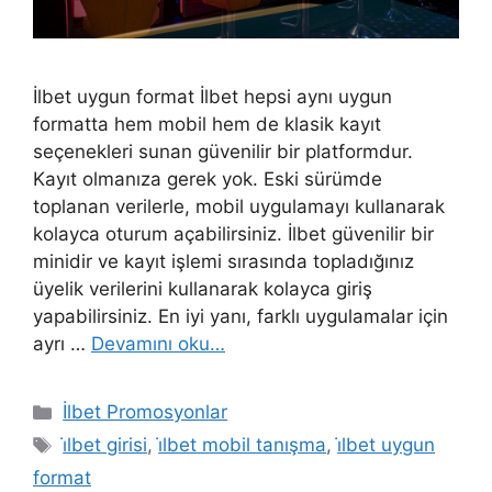
İlbet uygun format İlbet hepsi aynı uygun
formatta hem mobil hem de klasik kayıt
seçenekleri sunan güvenilir bir platformdur.
Kayıt olmanıza gerek yok. Eski sürümde
toplanan verilerle, mobil uygulamayı kullanarak
kolayca oturum açabilirsiniz. İlbet güvenilir bir
minidir ve kayıt işlemi sırasında topladığınız
üyelik verilerini kullanarak kolayca giriş
yapabilirsiniz. En iyi yanı, farklı uygulamalar için
ayrı …
Devamını oku…
Kategoriler
İlbet Promosyonlar
Etiketler
i̇lbet girisi
,
i̇lbet mobil tanışma
,
i̇lbet uygun
format