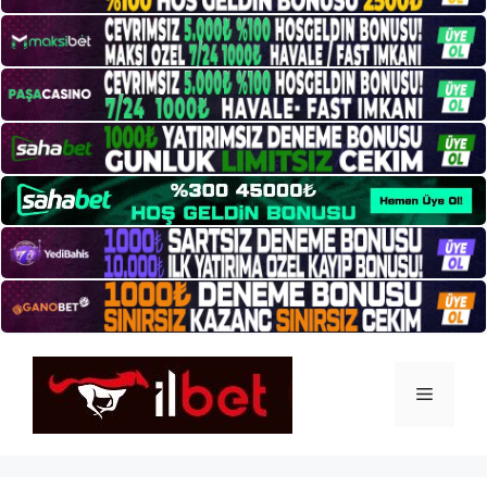
İçeriğe
atla
Menü