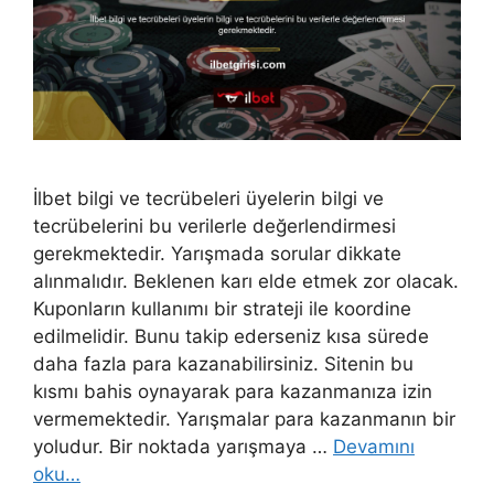
İlbet bilgi ve tecrübeleri üyelerin bilgi ve
tecrübelerini bu verilerle değerlendirmesi
gerekmektedir. Yarışmada sorular dikkate
alınmalıdır. Beklenen karı elde etmek zor olacak.
Kuponların kullanımı bir strateji ile koordine
edilmelidir. Bunu takip ederseniz kısa sürede
daha fazla para kazanabilirsiniz. Sitenin bu
kısmı bahis oynayarak para kazanmanıza izin
vermemektedir. Yarışmalar para kazanmanın bir
yoludur. Bir noktada yarışmaya …
Devamını
oku…