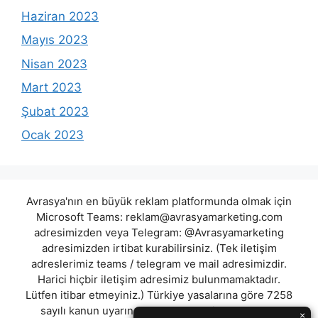
Haziran 2023
Mayıs 2023
Nisan 2023
Mart 2023
Şubat 2023
Ocak 2023
Avrasya'nın en büyük reklam platformunda olmak için
Microsoft Teams:
reklam@avrasyamarketing.com
adresimizden veya Telegram: @Avrasyamarketing
adresimizden irtibat kurabilirsiniz. (Tek iletişim
adreslerimiz teams / telegram ve mail adresimizdir.
Harici hiçbir iletişim adresimiz bulunmamaktadır.
Lütfen itibar etmeyiniz.) Türkiye yasalarına göre 7258
sayılı kanun uyarınca yasa dışı bahis oynamanın