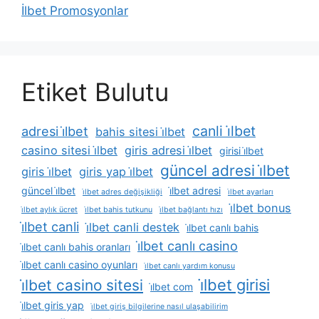
İlbet Promosyonlar
Etiket Bulutu
canli i̇lbet
adresi i̇lbet
bahis sitesi i̇lbet
casino sitesi i̇lbet
giris adresi i̇lbet
girisi i̇lbet
güncel adresi i̇lbet
giris i̇lbet
giris yap i̇lbet
güncel i̇lbet
i̇lbet adresi
i̇lbet adres değişikliği
i̇lbet ayarları
i̇lbet bonus
i̇lbet aylık ücret
i̇lbet bahis tutkunu
i̇lbet bağlantı hızı
i̇lbet canli
i̇lbet canli destek
i̇lbet canlı bahis
i̇lbet canlı casino
i̇lbet canlı bahis oranları
i̇lbet canlı casino oyunları
i̇lbet canlı yardım konusu
i̇lbet girisi
i̇lbet casino sitesi
i̇lbet com
i̇lbet giris yap
i̇lbet giriş bilgilerine nasıl ulaşabilirim