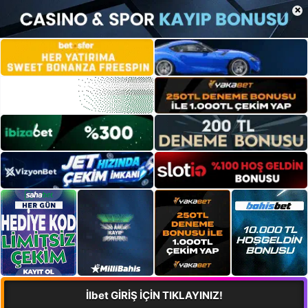
×
İlbet GİRİŞ İÇİN TIKLAYINIZ!