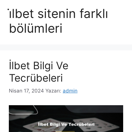
i̇lbet sitenin farklı
bölümleri
İlbet Bilgi Ve
Tecrübeleri
Nisan 17, 2024
Yazarı:
admin