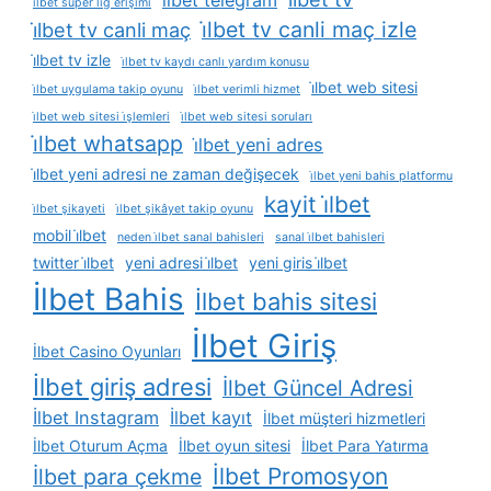
i̇lbet süper lig erişimi
i̇lbet tv canli maç izle
i̇lbet tv canli maç
i̇lbet tv izle
i̇lbet tv kaydı canlı yardım konusu
i̇lbet web sitesi
i̇lbet uygulama takip oyunu
i̇lbet verimli hizmet
i̇lbet web sitesi i̇şlemleri
i̇lbet web sitesi soruları
i̇lbet whatsapp
i̇lbet yeni adres
i̇lbet yeni adresi ne zaman değişecek
i̇lbet yeni bahis platformu
kayit i̇lbet
i̇lbet şikayeti
i̇lbet şikâyet takip oyunu
mobil i̇lbet
neden i̇lbet sanal bahisleri
sanal i̇lbet bahisleri
twitter i̇lbet
yeni adresi i̇lbet
yeni giris i̇lbet
İlbet Bahis
İlbet bahis sitesi
İlbet Giriş
İlbet Casino Oyunları
İlbet giriş adresi
İlbet Güncel Adresi
İlbet Instagram
İlbet kayıt
İlbet müşteri hizmetleri
İlbet Oturum Açma
İlbet oyun sitesi
İlbet Para Yatırma
İlbet Promosyon
İlbet para çekme