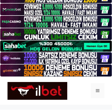
İçeriğe
atla
Menü