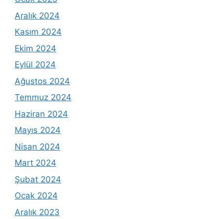
Aralık 2024
Kasım 2024
Ekim 2024
Eylül 2024
Ağustos 2024
Temmuz 2024
Haziran 2024
Mayıs 2024
Nisan 2024
Mart 2024
Şubat 2024
Ocak 2024
Aralık 2023