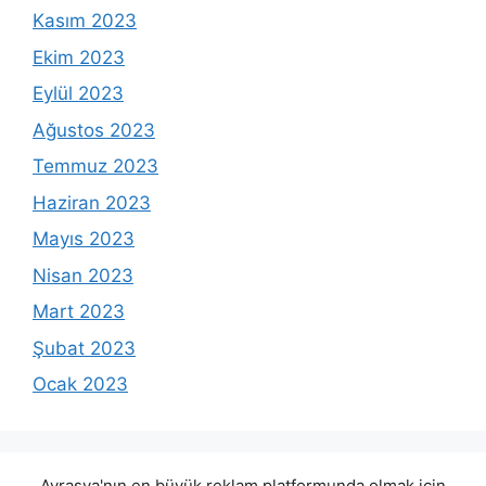
Kasım 2023
Ekim 2023
Eylül 2023
Ağustos 2023
Temmuz 2023
Haziran 2023
Mayıs 2023
Nisan 2023
Mart 2023
Şubat 2023
Ocak 2023
Avrasya'nın en büyük reklam platformunda olmak için