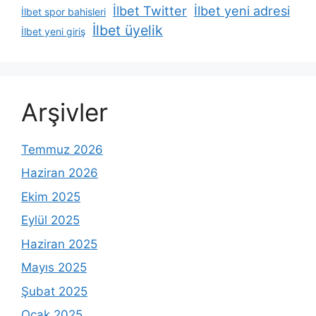
İlbet Twitter
İlbet yeni adresi
İlbet spor bahisleri
İlbet üyelik
İlbet yeni giriş
Arşivler
Temmuz 2026
Haziran 2026
Ekim 2025
Eylül 2025
Haziran 2025
Mayıs 2025
Şubat 2025
Ocak 2025