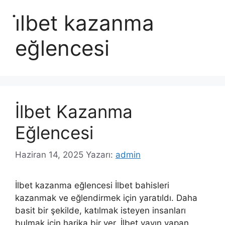
i̇lbet kazanma
eğlencesi
İlbet Kazanma
Eğlencesi
Haziran 14, 2025
Yazarı:
admin
İlbet kazanma eğlencesi İlbet bahisleri
kazanmak ve eğlendirmek için yaratıldı. Daha
basit bir şekilde, katılmak isteyen insanları
bulmak için harika bir yer. İlbet yayın yapan