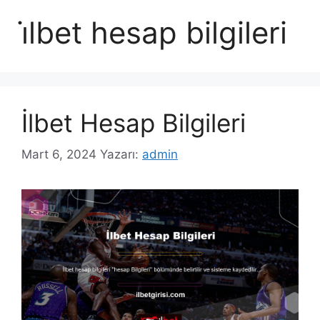
i̇lbet hesap bilgileri
İlbet Hesap Bilgileri
Mart 6, 2024
Yazarı:
admin