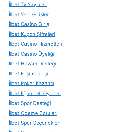
İlbet Tv Yayınları
İlbet Yeni Girişler
İlbet Casino Giriş
İlbet Kupon Şifreleri
İlbet Casino Hizmetleri
İlbet Casino Üyeliği
İlbet Havacı Desteği
İlbet Erişim Girişi
İlbet Poker Kazancı
İlbet Eğlenceli Oyunlar
İlbet Spor Desteği
İlbet Ödeme Soruları
İlbet Spor Seçenekleri