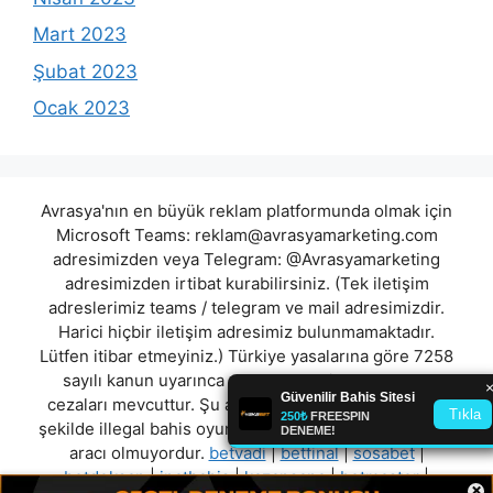
Mart 2023
Şubat 2023
Ocak 2023
Avrasya'nın en büyük reklam platformunda olmak için
Microsoft Teams:
reklam@avrasyamarketing.com
adresimizden veya Telegram: @Avrasyamarketing
adresimizden irtibat kurabilirsiniz. (Tek iletişim
adreslerimiz teams / telegram ve mail adresimizdir.
Harici hiçbir iletişim adresimiz bulunmamaktadır.
Lütfen itibar etmeyiniz.) Türkiye yasalarına göre 7258
sayılı kanun uyarınca yasa dışı bahis oynamanın
cezaları mevcuttur. Şu an bulunduğunuz site hiç bir
şekilde illegal bahis oyunları oynatmıyor ve oynamaya
aracı olmuyordur.
betvadi
|
betfinal
|
sosabet
|
betdoksan
|
inatbahis
|
kazansana
|
betmaster
|
×