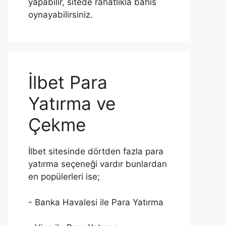
yapabilir, sitede rahatlıkla bahis
oynayabilirsiniz.
İlbet Para
Yatırma ve
Çekme
İlbet sitesinde dörtden fazla para
yatırma seçeneği vardır bunlardan
en popülerleri ise;
- Banka Havalesi ile Para Yatırma