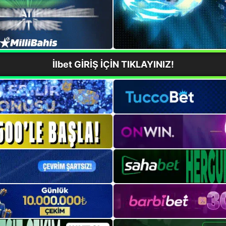
İlbet GİRİŞ İÇİN TIKLAYINIZ!