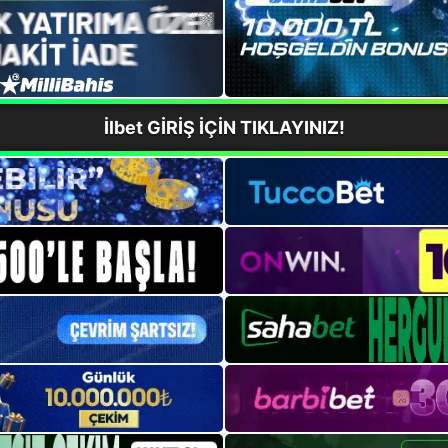
İlbet GİRİŞ İÇİN TIKLAYINIZ!