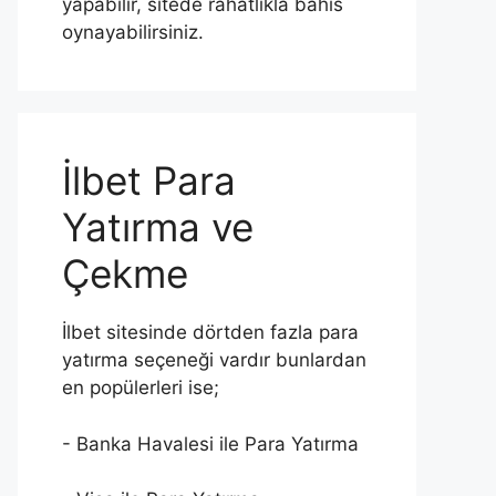
yapabilir, sitede rahatlıkla bahis
oynayabilirsiniz.
İlbet Para
Yatırma ve
Çekme
İlbet sitesinde dörtden fazla para
yatırma seçeneği vardır bunlardan
en popülerleri ise;
- Banka Havalesi ile Para Yatırma