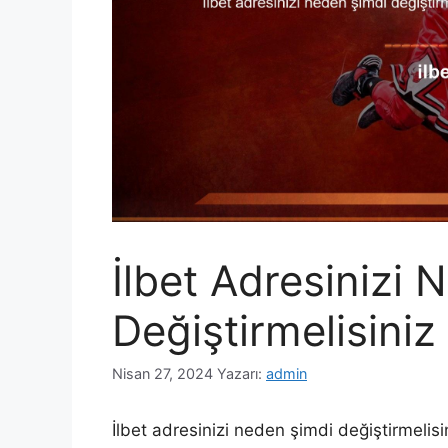
İlbet Adresinizi
Değiştirmelisiniz
Nisan 27, 2024
Yazarı:
admin
İlbet adresinizi neden şimdi değiştirmelisi