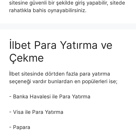
sitesine güvenli bir şekilde giriş yapabilir, sitede
rahatlıkla bahis oynayabilirsiniz.
İlbet Para Yatırma ve
Çekme
İlbet sitesinde dörtden fazla para yatırma
seçeneği vardır bunlardan en popülerleri ise;
- Banka Havalesi ile Para Yatırma
- Visa ile Para Yatırma
- Papara