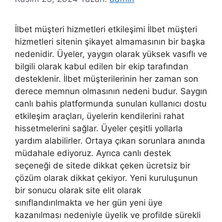
İlbet müşteri hizmetleri etkileşimi İlbet müşteri
hizmetleri sitenin şikayet almamasının bir başka
nedenidir. Üyeler, yaygın olarak yüksek vasıflı ve
bilgili olarak kabul edilen bir ekip tarafından
desteklenir. İlbet müşterilerinin her zaman son
derece memnun olmasının nedeni budur. Saygın
canlı bahis platformunda sunulan kullanıcı dostu
etkileşim araçları, üyelerin kendilerini rahat
hissetmelerini sağlar. Üyeler çeşitli yollarla
yardım alabilirler. Ortaya çıkan sorunlara anında
müdahale ediyoruz. Ayrıca canlı destek
seçeneği de sitede dikkat çeken ücretsiz bir
çözüm olarak dikkat çekiyor. Yeni kuruluşunun
bir sonucu olarak site elit olarak
sınıflandırılmakta ve her gün yeni üye
kazanılması nedeniyle üyelik ve profilde sürekli