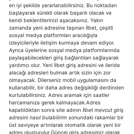
en iyi şekilde yararlanabilirsiniz. Bu noktadan
başlayarak sürekli olarak başarılı olacak ve
kendi beklentilerinizi aşacaksınız. Yakın
zamanda yeni adresine taşınan İlbet, çeşitli
sosyal medya platformları aracılığıyla
izleyicileriyle iletişim kurmaya devam ediyor.
Ayrıca üyelerine sosyal medya platformlarında
paylaşabilecekleri giriş bağlantıları sağlayarak
yardımcı olur. Yeni İlbet giriş adresini ve ileride
alacağı adresleri bulmak artık sizin için zor
olmayacak. Dilerseniz mobil uygulamasını da
kullanabilir, bir daha adres değişikliği derdinden
kurtulabilirsiniz. Adres aramak için saatler
harcamanıza gerek kalmayacak.Adres
kapatıldıktan sonra site adının
İlbet mevcut giriş
adresini nasıl bulabilirim
sonundaki rakamlar bir
üst seviyeye artırılarak otomatik olarak yeni bir
adres oluşturulur.Güncel giriş adresimiz olarak