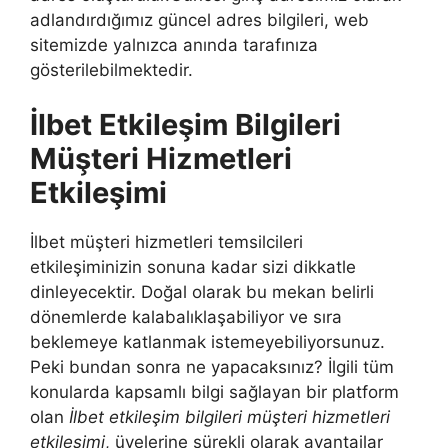
adlandırdığımız güncel adres bilgileri, web
sitemizde yalnızca anında tarafınıza
gösterilebilmektedir.
İlbet Etkileşim Bilgileri
Müşteri Hizmetleri
Etkileşimi
İlbet müşteri hizmetleri temsilcileri
etkileşiminizin sonuna kadar sizi dikkatle
dinleyecektir. Doğal olarak bu mekan belirli
dönemlerde kalabalıklaşabiliyor ve sıra
beklemeye katlanmak istemeyebiliyorsunuz.
Peki bundan sonra ne yapacaksınız? İlgili tüm
konularda kapsamlı bilgi sağlayan bir platform
olan
İlbet etkileşim bilgileri müşteri hizmetleri
etkileşimi
, üyelerine sürekli olarak avantajlar