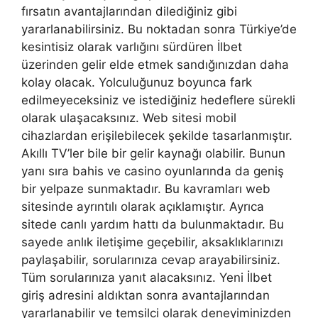
fırsatın avantajlarından dilediğiniz gibi
yararlanabilirsiniz. Bu noktadan sonra Türkiye’de
kesintisiz olarak varlığını sürdüren İlbet
üzerinden gelir elde etmek sandığınızdan daha
kolay olacak. Yolculuğunuz boyunca fark
edilmeyeceksiniz ve istediğiniz hedeflere sürekli
olarak ulaşacaksınız. Web sitesi mobil
cihazlardan erişilebilecek şekilde tasarlanmıştır.
Akıllı TV’ler bile bir gelir kaynağı olabilir. Bunun
yanı sıra bahis ve casino oyunlarında da geniş
bir yelpaze sunmaktadır. Bu kavramları web
sitesinde ayrıntılı olarak açıklamıştır. Ayrıca
sitede canlı yardım hattı da bulunmaktadır. Bu
sayede anlık iletişime geçebilir, aksaklıklarınızı
paylaşabilir, sorularınıza cevap arayabilirsiniz.
Tüm sorularınıza yanıt alacaksınız. Yeni İlbet
giriş adresini aldıktan sonra avantajlarından
yararlanabilir ve temsilci olarak deneyiminizden