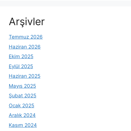
Arşivler
Temmuz 2026
Haziran 2026
Ekim 2025
Eylül 2025
Haziran 2025
Mayıs 2025
Şubat 2025
Ocak 2025
Aralık 2024
Kasım 2024