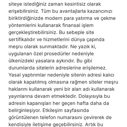
siteye istediğiniz zaman kesintisiz olarak
erişebilirsiniz. Tüm bu avantajlarla kazancınızı
biriktirdiğinizde modern para yatırma ve çekme
yöntemlerini kullanarak finansal işlem
gerçekleştirebilirsiniz. Bu sebeple site
sertifikalıdır ve hizmetlerini dünya çapında
meşru olarak sunmaktadır. Ne yazık ki,
uygulanan özel prosedürler nedeniyle
ülkenizdeki yasalara aykırıdır. Bu gibi
durumlarda sitelerin adreslerine erişilemez.
Yasal yaptırımlar nedeniyle sitenin adresi kalıcı
olarak kapatılmış olmasına rağmen siteler meşru
haklarını kullanarak yeni bir alan adı kullanarak
yayınlarına devam etmektedir. Dolayısıyla bu
adresin kapanışları her geçen hafta daha da
belirginleşiyor. Etkileşim sayfasında
görüntülenen telefon numarasını çevirerek de
kendisiyle iletişime geçebilirsiniz. Artık bu