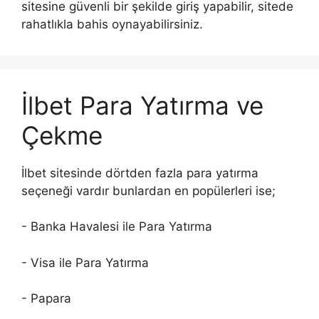
sitesine güvenli bir şekilde giriş yapabilir, sitede
rahatlıkla bahis oynayabilirsiniz.
İlbet Para Yatırma ve
Çekme
İlbet sitesinde dörtden fazla para yatırma
seçeneği vardır bunlardan en popülerleri ise;
- Banka Havalesi ile Para Yatırma
- Visa ile Para Yatırma
- Papara