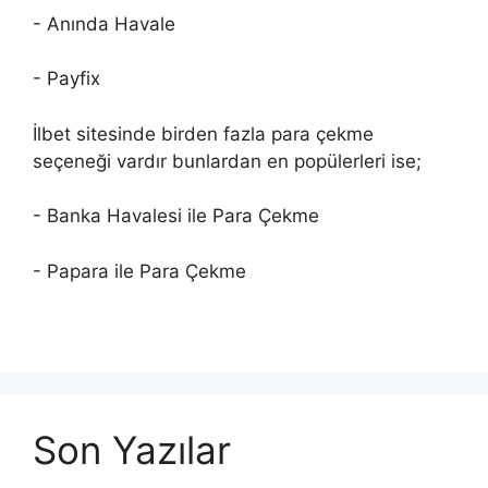
- Anında Havale
- Payfix
İlbet sitesinde birden fazla para çekme
seçeneği vardır bunlardan en popülerleri ise;
- Banka Havalesi ile Para Çekme
- Papara ile Para Çekme
Son Yazılar