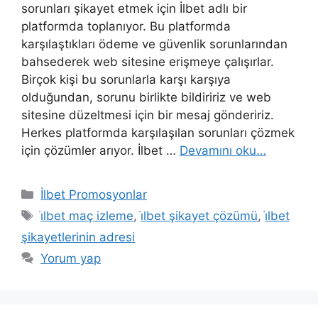
sorunları şikayet etmek için İlbet adlı bir
platformda toplanıyor. Bu platformda
karşılaştıkları ödeme ve güvenlik sorunlarından
bahsederek web sitesine erişmeye çalışırlar.
Birçok kişi bu sorunlarla karşı karşıya
olduğundan, sorunu birlikte bildiririz ve web
sitesine düzeltmesi için bir mesaj göndeririz.
Herkes platformda karşılaşılan sorunları çözmek
için çözümler arıyor. İlbet …
Devamını oku…
Kategoriler
İlbet Promosyonlar
Etiketler
i̇lbet maç izleme
,
i̇lbet şikayet çözümü
,
i̇lbet
şikayetlerinin adresi
Yorum yap