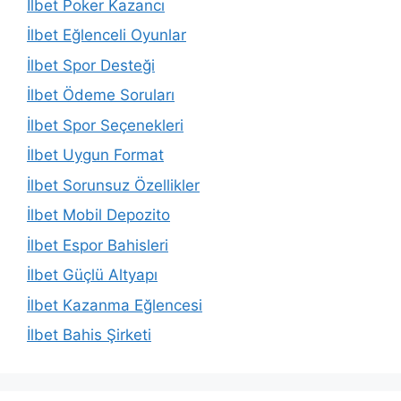
İlbet Poker Kazancı
İlbet Eğlenceli Oyunlar
İlbet Spor Desteği
İlbet Ödeme Soruları
İlbet Spor Seçenekleri
İlbet Uygun Format
İlbet Sorunsuz Özellikler
İlbet Mobil Depozito
İlbet Espor Bahisleri
İlbet Güçlü Altyapı
İlbet Kazanma Eğlencesi
İlbet Bahis Şirketi