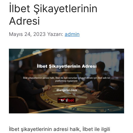
İlbet Şikayetlerinin
Adresi
Mayıs 24, 2023
Yazarı:
admin
İlbet şikayetlerinin adresi halk, İlbet ile ilgili