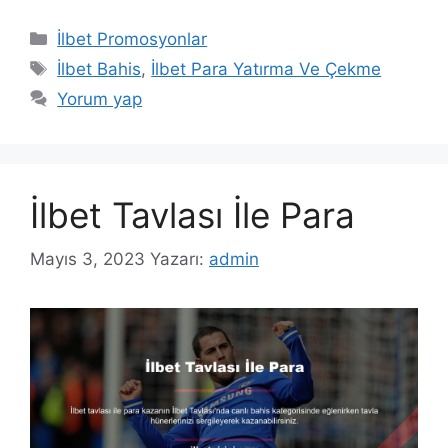
Kategoriler
İlbet Promosyonlar
Etiketler
İlbet Bahis
,
İlbet Para Yatırma Ve Çekme
Yorum yap
İlbet Tavlası İle Para
Mayıs 3, 2023
Yazarı:
admin