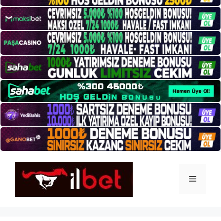
İçeriğe
atla
Menü