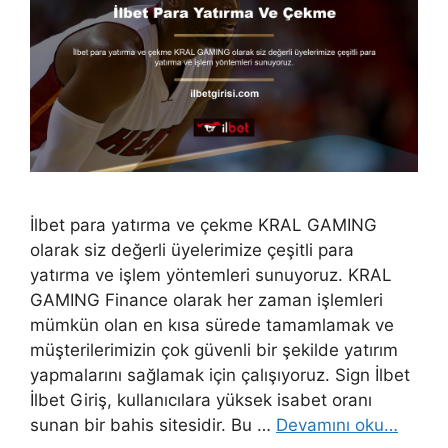
İlbet para yatırma ve çekme KRAL GAMING
olarak siz değerli üyelerimize çeşitli para
yatırma ve işlem yöntemleri sunuyoruz. KRAL
GAMING Finance olarak her zaman işlemleri
mümkün olan en kısa sürede tamamlamak ve
müşterilerimizin çok güvenli bir şekilde yatırım
yapmalarını sağlamak için çalışıyoruz. Sign İlbet
İlbet Giriş, kullanıcılara yüksek isabet oranı
sunan bir bahis sitesidir. Bu …
Devamını oku…