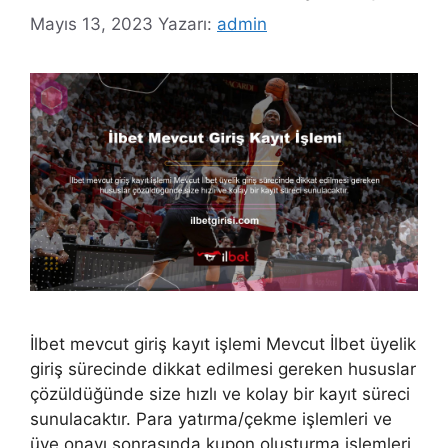
Mayıs 13, 2023
Yazarı:
admin
İlbet mevcut giriş kayıt işlemi Mevcut İlbet üyelik
giriş sürecinde dikkat edilmesi gereken hususlar
çözüldüğünde size hızlı ve kolay bir kayıt süreci
sunulacaktır. Para yatırma/çekme işlemleri ve
üye onayı sonrasında kupon oluşturma işlemleri