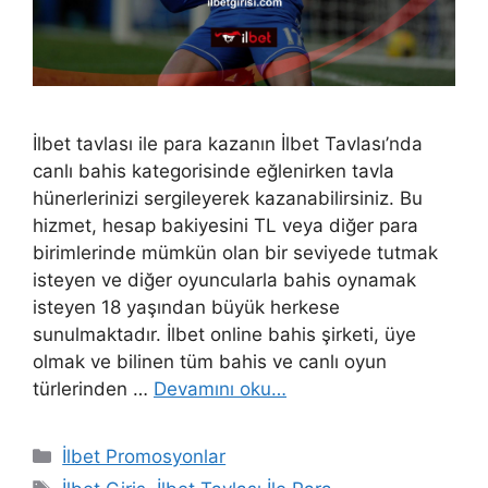
İlbet tavlası ile para kazanın İlbet Tavlası’nda
canlı bahis kategorisinde eğlenirken tavla
hünerlerinizi sergileyerek kazanabilirsiniz. Bu
hizmet, hesap bakiyesini TL veya diğer para
birimlerinde mümkün olan bir seviyede tutmak
isteyen ve diğer oyuncularla bahis oynamak
isteyen 18 yaşından büyük herkese
sunulmaktadır. İlbet online bahis şirketi, üye
olmak ve bilinen tüm bahis ve canlı oyun
türlerinden …
Devamını oku…
Kategoriler
İlbet Promosyonlar
Etiketler