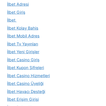
İlbet Adresi
İlbet Giriş
İlbet
İlbet Kolay Bahis
İlbet Mobil Adres
İlbet Tv Yayınları
İlbet Yeni Girişler
İlbet Casino Giriş
İlbet Kupon Şifreleri
İlbet Casino Hizmetleri
İlbet Casino Üyeliği
İlbet Havacı Desteği
İlbet Erişim Girişi