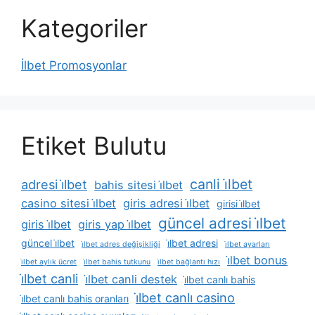
Kategoriler
İlbet Promosyonlar
Etiket Bulutu
canli i̇lbet
adresi i̇lbet
bahis sitesi i̇lbet
casino sitesi i̇lbet
giris adresi i̇lbet
girisi i̇lbet
güncel adresi i̇lbet
giris i̇lbet
giris yap i̇lbet
güncel i̇lbet
i̇lbet adresi
i̇lbet adres değişikliği
i̇lbet ayarları
i̇lbet bonus
i̇lbet aylık ücret
i̇lbet bahis tutkunu
i̇lbet bağlantı hızı
i̇lbet canli
i̇lbet canli destek
i̇lbet canlı bahis
i̇lbet canlı casino
i̇lbet canlı bahis oranları