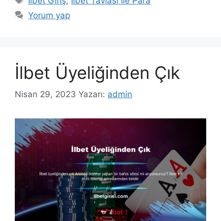
İlbet Giriş
,
İlbet Tavlası İle Para
Yorum yap
İlbet Üyeliğinden Çık
Nisan 29, 2023
Yazarı:
admin