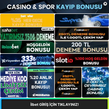
×
İlbet GİRİŞ İÇİN TIKLAYINIZ!