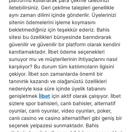
platformu kullanarak para çekme talebinizi
iletebilirsiniz. Geri çekilme talepleri genellikle
aynı zaman dilimi içinde gönderilir. Üyelerinizi
sitenin ödemelerini işleme koymasını
bekletmediğiniz için teşekkür ederiz. Bahis
sitesi bu özellikleri bünyesinde barındırarak
güvenilir ve güvenilir bir platform olarak kendini
kanıtlamaktadır. İlbet ödeme seçenekleri
sunuyor mu ve müşterilerinin ihtiyaçlarını nasıl
karşılıyor? Bu durum tüm katılımcıların ilgisini
çekiyor. İlbet son zamanlarda önemli bir
tanınırlık kazandı ve olağanüstü özellikleri
nedeniyle kısa süre içinde üyelik tabanını
genişletmek
İlbet
için aktif olarak çalışıyor. İlbet
sizlere spor bahisleri, canlı bahisler, alternatif
oyunlar, canlı oyunlar, video oyunları, poker,
canlı casino ve casino alternatifleri gibi geniş bir
seçenek yelpazesi sunmaktadır. Bahis