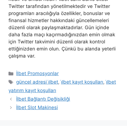
Twitter tarafından yönetilmektedir ve Twitter
programları aracılığıyla özellikler, bonuslar ve
finansal hizmetler hakkındaki güncellemeleri
düzenli olarak paylaşmaktadırlar. Gün içinde
daha fazla maçı kaçırmadığınızdan emin olmak
için Twitter takvimini düzenli olarak kontrol
ettiğinizden emin olun. Çünkü bu alanda yeterli
çalışma var.
Kategoriler
İlbet Promosyonlar
Etiketler
güncel adresi i̇lbet
,
i̇lbet kayıt koşulları
,
i̇lbet
yatırım kayıt koşulları
İlbet Bağlantı Değişikliği
İlbet Slot Makinesi