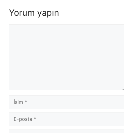
Yorum yapın
Yorum
İsim
E-
posta
İnternet