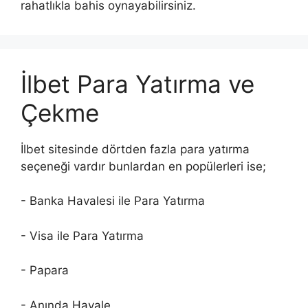
rahatlıkla bahis oynayabilirsiniz.
İlbet Para Yatırma ve
Çekme
İlbet sitesinde dörtden fazla para yatırma
seçeneği vardır bunlardan en popülerleri ise;
- Banka Havalesi ile Para Yatırma
- Visa ile Para Yatırma
- Papara
- Anında Havale