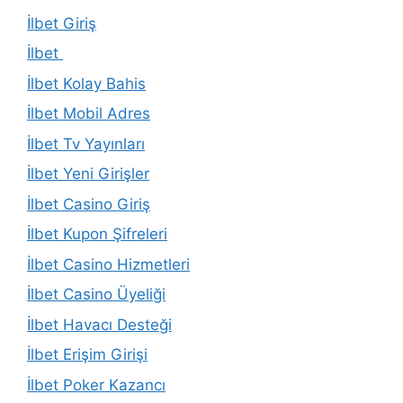
İlbet Giriş
İlbet
İlbet Kolay Bahis
İlbet Mobil Adres
İlbet Tv Yayınları
İlbet Yeni Girişler
İlbet Casino Giriş
İlbet Kupon Şifreleri
İlbet Casino Hizmetleri
İlbet Casino Üyeliği
İlbet Havacı Desteği
İlbet Erişim Girişi
İlbet Poker Kazancı