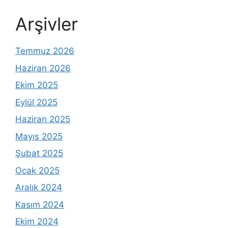
Arşivler
Temmuz 2026
Haziran 2026
Ekim 2025
Eylül 2025
Haziran 2025
Mayıs 2025
Şubat 2025
Ocak 2025
Aralık 2024
Kasım 2024
Ekim 2024