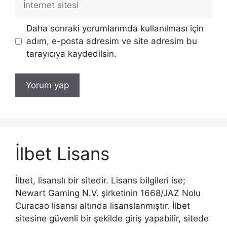
sitesi
Daha sonraki yorumlarımda kullanılması için
adım, e-posta adresim ve site adresim bu
tarayıcıya kaydedilsin.
İlbet Lisans
İlbet, lisanslı bir sitedir. Lisans bilgileri ise;
Newart Gaming N.V. şirketinin 1668/JAZ Nolu
Curacao lisansı altında lisanslanmıştır. İlbet
sitesine güvenli bir şekilde giriş yapabilir, sitede