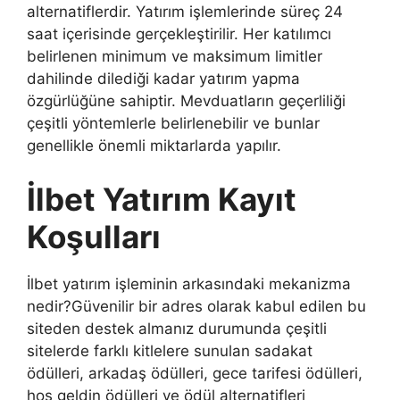
alternatiflerdir. Yatırım işlemlerinde süreç 24
saat içerisinde gerçekleştirilir. Her katılımcı
belirlenen minimum ve maksimum limitler
dahilinde dilediği kadar yatırım yapma
özgürlüğüne sahiptir. Mevduatların geçerliliği
çeşitli yöntemlerle belirlenebilir ve bunlar
genellikle önemli miktarlarda yapılır.
İlbet Yatırım Kayıt
Koşulları
İlbet yatırım işleminin arkasındaki mekanizma
nedir?Güvenilir bir adres olarak kabul edilen bu
siteden destek almanız durumunda çeşitli
sitelerde farklı kitlelere sunulan sadakat
ödülleri, arkadaş ödülleri, gece tarifesi ödülleri,
hoş geldin ödülleri ve ödül alternatifleri