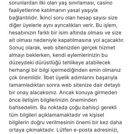
sorunlardan ilki olan yaş sınırlaması, casino
faaliyetlerine katılmanın yasal yaşıyla
bağlantılıdır. İkinci soru olan hesap sayısı size
diğer üyelerle aynı ayrıcalıkları verir. Bu işlem,
hesabınızın farklı bir isim altında olması ve size
ait olması nedeniyle kapatılmasına yol açacaktır.
Sonuç olarak, web sitenizden gerçek hizmet
almayı beklerken, kendi eylemlerinizin bu
düzeydeki dürüstlüğü tehlikeye atabilecek
herhangi bir bilgi içermediğinden emin olmanız
çok önemlidir. İlbet üyelik adımlarını başarıyla
tamamladıktan sonra web sitenize dair detaylı
bir onay alacaksınız. Ancak konuya girmeden
önce iletişim bilgilerinizin öneminden
bahsedelim. Bu noktada çoğu bahisçi gerekli
tüm bilgileri açıklamamaktadır ve kişisel
bilgilerin doğru verilmesinin önemi bir kez daha
ortaya çıkmaktadır. Lütfen e-posta adresinizi,