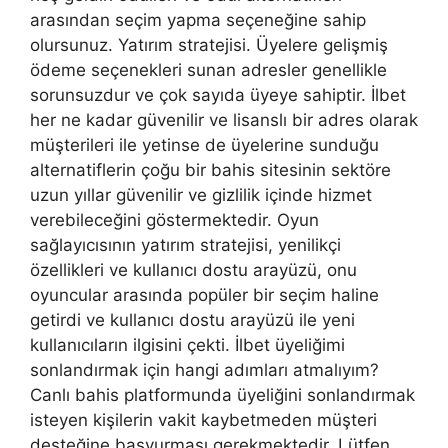
arasından seçim yapma seçeneğine sahip
olursunuz. Yatırım stratejisi. Üyelere gelişmiş
ödeme seçenekleri sunan adresler genellikle
sorunsuzdur ve çok sayıda üyeye sahiptir. İlbet
her ne kadar güvenilir ve lisanslı bir adres olarak
müşterileri ile yetinse de üyelerine sunduğu
alternatiflerin çoğu bir bahis sitesinin sektöre
uzun yıllar güvenilir ve gizlilik içinde hizmet
verebileceğini göstermektedir. Oyun
sağlayıcısının yatırım stratejisi, yenilikçi
özellikleri ve kullanıcı dostu arayüzü, onu
oyuncular arasında popüler bir seçim haline
getirdi ve kullanıcı dostu arayüzü ile yeni
kullanıcıların ilgisini çekti. İlbet üyeliğimi
sonlandırmak için hangi adımları atmalıyım?
Canlı bahis platformunda üyeliğini sonlandırmak
isteyen kişilerin vakit kaybetmeden müşteri
desteğine başvurması gerekmektedir. Lütfen