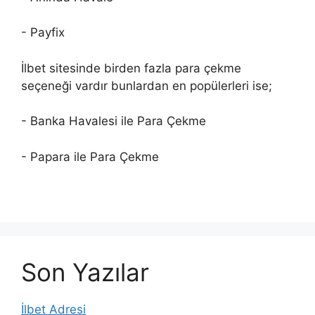
- Payfix
İlbet sitesinde birden fazla para çekme
seçeneği vardır bunlardan en popülerleri ise;
- Banka Havalesi ile Para Çekme
- Papara ile Para Çekme
Son Yazılar
İlbet Adresi